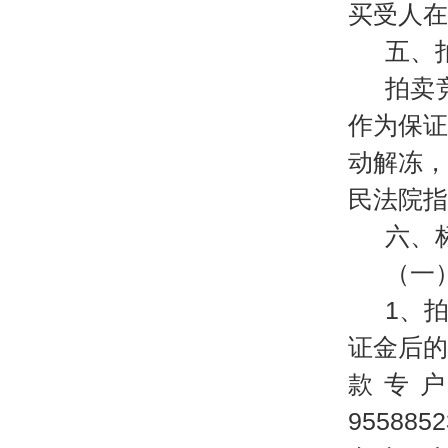
买受人在
五、
拍卖
作为保
动解冻
民法院指
六、
（一
1、
证金后
款专
95588