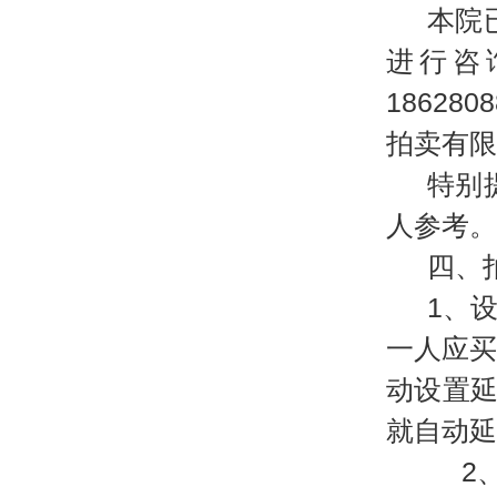
本院
进行咨
18628
拍卖有限
特别
人参考。
四、
1、
一人应
动设置
就自动延
2、