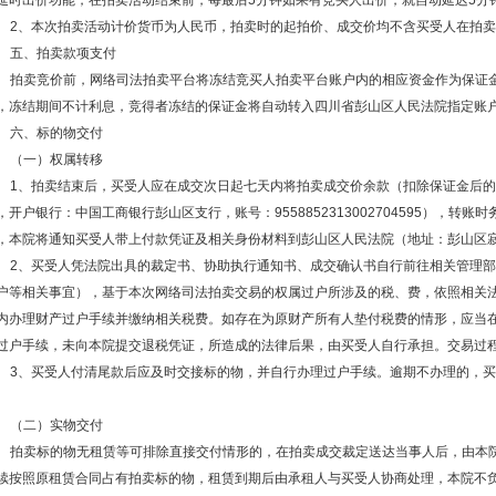
延时出价功能，在拍卖活动结束前，每最后5分钟如果有竞买人出价，就自动延迟5分
2、本次拍卖活动计价货币为人民币，拍卖时的起拍价、成交价均不含买受人在拍
五、拍卖款项支付
拍卖竞价前，网络司法拍卖平台将冻结竞买人拍卖平台账户内的相应资金作为保证
，冻结期间不计利息，竞得者冻结的保证金将自动转入四川省彭山区人民法院指定账
六、标的物交付
（一）权属转移
1、拍卖结束后，买受人应在成交次日起七天内将拍卖成交价余款（扣除保证金后
，开户银行：中国工商银行彭山区支行，账号：9558852313002704595），转
，本院将通知买受人带上付款凭证及相关身份材料到彭山区人民法院（地址：彭山区
2、买受人凭法院出具的裁定书、协助执行通知书、成交确认书自行前往相关管理
户等相关事宜），基于本次网络司法拍卖交易的权属过户所涉及的税、费，依照相关
内办理财产过户手续并缴纳相关税费。如存在为原财产所有人垫付税费的情形，应当
过户手续，未向本院提交退税凭证，所造成的法律后果，由买受人自行承担。交易过
3、买受人付清尾款后应及时交接标的物，并自行办理过户手续。逾期不办理的，
。
（二）实物交付
拍卖标的物无租赁等可排除直接交付情形的，在拍卖成交裁定送达当事人后，由本
续按照原租赁合同占有拍卖标的物，租赁到期后由承租人与买受人协商处理，本院不