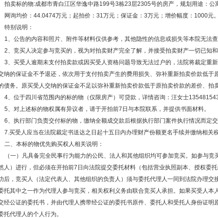
拍卖标的物
:成都市青白江区华逸中路199号3栋23层2305号的房产，规划用途：公寓
网询均价：
44.0474万元；起拍价：31万元；保证金：3万元；增价幅度：1000元
特别说明：
1、公告的内容和照片、附件等材料仅供参考，其他隐性的信息或损失等本院无法
2、竞买人决定参与竞买的，视为对拍卖财产完全了解，并接受拍卖财产一切已知
3、买受人逾期未支付拍卖款或因买受人资格问题导致无法过户的，法院将裁定重
交纳的保证金不予退还，依次用于支付拍卖产生的费用损失、弥补重新拍卖价款低于
的债务。原买受人交纳的保证金不足以弥补重新拍卖价款低于原拍卖价款的差价、拍
4、位于四川省范围内的标的物（仅限房产）可贷款，详情咨询：汪女士135481543
5、对上述标的物权属有异议者，请于开拍前7日与本院联系，并提供书面材料。
6、执行部门负责交付标的物，缴纳全额成交款后根据执行部门案件执行情况而定
7.买受人应当在法院裁定书送达之日起十五日内办理财产份额更名手续并缴纳相关
二、本标的物优先购买权人相关说明：
（一）凡具备完全民事行为能力的公民、法人和其他组织均可参加竞买。如参与竞
然人）进行，但必须在开拍前
7日向法院提交委托材料（包括营业执照副本、授权委
功后，竞买人（法定代表人、其他组织的负责人）须与委托代理人一同到法院办理交
委托其中之一作为代理人参与竞买，相关权利义务由联合竞买人承担。如果买受人本
交经公证的委托书，并由代理人携带经公证的委托书原件、委托人和受托人身份证明
委托代理人的个人行为。