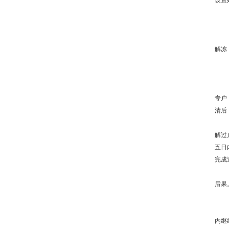
设置
解冻
专户
清后
解过
五日
完成
后果
内继