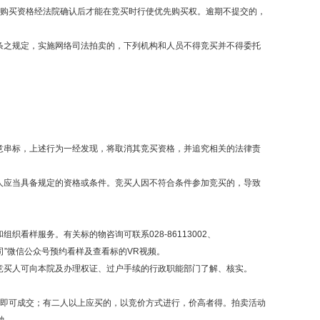
先购买资格经法院确认后才能在竞买时行使优先购买权。逾期不提交的，
条之规定，实施网络司法拍卖的，下列机构和人员不得竞买并不得委托
意串标，上述行为一经发现，将取消其竞买资格，并追究相关的法律责
人应当具备规定的资格或条件。竞买人因不符合条件参加竞买的，导致
和组织看样服务。有关标的物咨询可联系
028-86113002、
限公司”微信公众号预约看样及查看标的VR视频。
竞买人可向本院及办理权证、过户手续的行政职能部门了解、核实。
买即可成交；有二人以上应买的，以竞价方式进行，价高者得。拍卖活动