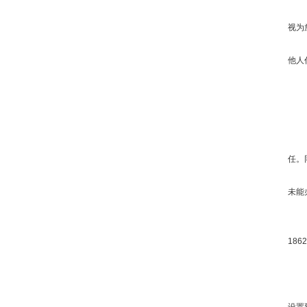
视为
他人
任。
未能
18