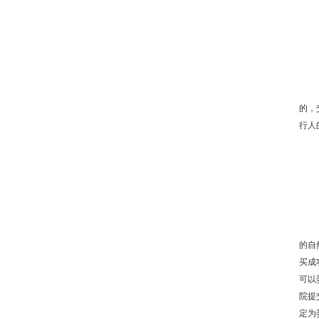
的，
行人
的自
买成
可以
院提
定为