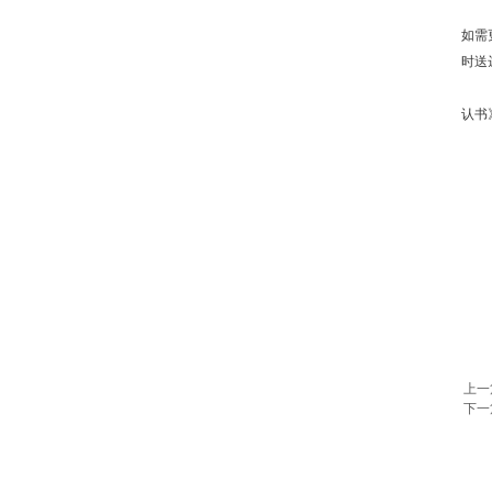
如需
时送
认书
上一
下一