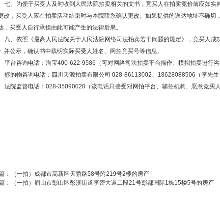
七、为便于买受人及时收到人民法院拍卖相关的文书，竞买人在拍卖竞价前应如实
更改，买受人应在拍卖活动结束时与本院联系确认更改。如果提供的送达地址不确切
达，买受人自行承担由此可能产生的法律后果。
八、依照《最高人民法院关于人民法院网络司法拍卖若干问题的规定》，竞买人成
》并公示，确认书中载明实际买受人姓名、网拍竞买号等信息。
平台咨询电话：淘宝
400-622-9586（可对网络司法拍卖平台操作、模拟拍卖进行
标的物咨询电话：四川天源拍卖有限公司
028-86113002、18628088506（李
法院监督电话：
028-35090020（该电话只接受对网拍平台、辅拍机构、恶意竞
篇
：
（一拍）成都市高新区天骄路58号附219号2楼的房产
篇
：
（一拍）眉山市彭山区彭溪街道李密大道二段21号彭都国际1栋15楼5号的房产