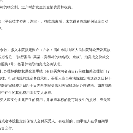
钟。
卖标的物交割、过户时所发生的全部费用和税费。
金（平台技术咨询：淘宝）。拍卖结束后，未竞得者冻结的保证金自动
户。
的余款）缴入本院指定账户（户名：眉山市彭山区人民法院诉讼费及案款
账时务必备注：“执行案号+某某（竞得标的物名称）余款”。拍卖成交价款交
寂照街1号）签署并领取拍卖成交确认书。
部门办理标的物权属变更手续（有购买意向者请自行前往相关管理部门了
法律、行政法规的规定各自承担。买受人应当在法院裁定书送达之日起十
在缴纳完税费之日起十日内向本院提供相关完税凭证办理退税。如逾期未
程中产生的其他费用由买受人承担。
买受人应支付由此产生的费用，并承担本标的物可能发生的损毁、灭失等
院或者本院指定的保管人交付买受人。有租赁的，由承租人在承租期限
负责交付。