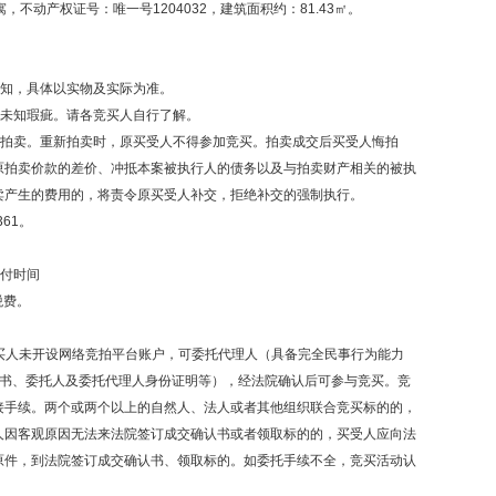
，不动产权证号：唯一号1204032，建筑面积约：81.43㎡。
。
查知，具体以实物及实际为准。
和未知瑕疵。请各竞买人自行了解。
新拍卖。重新拍卖时，原买受人不得参加竞买。拍卖成交后买受人悔拍
原拍卖价款的差价、冲抵本案被执行人的债务以及与拍卖财产相关的被执
卖产生的费用的，将责令原买受人补交，拒绝补交的强制执行。
61。
交付时间
税费。
买人未开设网络竞拍平台账户，可委托代理人（具备完全民事行为能力
托书、委托人及委托代理人身份证明等），经法院确认后可参与竞买。竞
接手续。两个或两个以上的自然人、法人或者其他组织联合竞买标的的，
人因客观原因无法来法院签订成交确认书或者领取标的的，买受人应向法
原件，到法院签订成交确认书、领取标的。如委托手续不全，竞买活动认