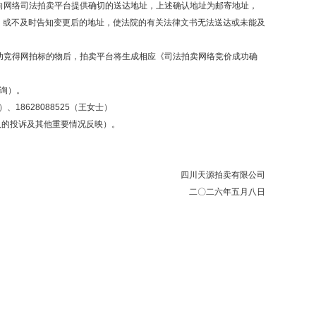
向网络司法拍卖平台提供确切的送达地址，上述确认地址为邮寄地址，
，或不及时告知变更后的地址，使法院的有关法律文书无法送达或未能及
功竞得网拍标的物后，拍卖平台将生成相应《司法拍卖网络竞价成功确
咨询）。
先生）、18628088525（王女士）
买人的投诉及其他重要情况反映）。
四川天源拍卖有限公司
二〇二六年五月八日