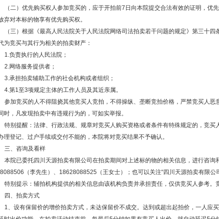
（二）优先购买权人参加竞买的，应于开拍前
7日向本院提交合法有效的证明，优
放弃对本标的物享有优先购买权。
（三）根据《最高人民法院关于人民法院网络司法拍卖若干问题的规定》第三十四
代为竞买与其行为相关的拍卖财产：
1.负责执行的人民法院；
2.网络服务提供者；
3.承担拍卖辅助工作的社会机构或者组织；
4.第1至3项规定主体的工作人员及其近亲属。
参加竞买的人不得阻挠其他竞买人竞拍，不得操纵、垄断竞拍价格，严禁竞买人恶
同时，凡发现拍卖中有违规行为的，可如实举报。
特别提醒：法律、行政法规、规章对竞买人购买资格或者条件有特殊规定的，竞买
办理登记、过户手续或交付不能的，本院将对竞买结果不予确认。
三、咨询及看样
本院已委托四川天源拍卖有限公司在拍卖期间对上述标的物的相关信息，进行咨询
628088506（李先生）、18628088525（王女士）；也可以关注“四川天源拍卖有
特别提示：辅拍机构提供的相关信息由该机构负责并承担责任，仅供竞买人参考。
四、拍卖方式
1、设有保留价的增价拍卖方式，未达保留价不成交。达到或超出起拍价，一人应