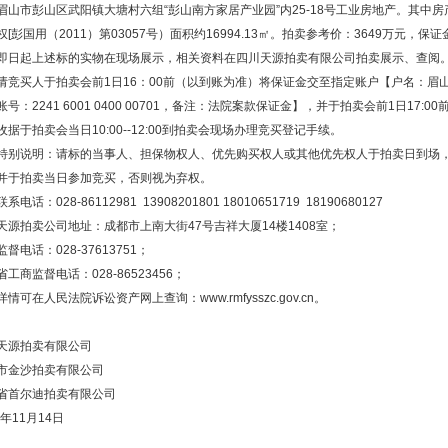
市彭山区武阳镇大塘村六组“彭山南方家居产业园”内25-18号工业房地产。其中房产（监证
权[彭国用（2011）第03057号）面积约16994.13㎡。拍卖参考价：3649万元，保证
即日起上述标的实物在现场展示，相关资料在四川天源拍卖有限公司拍卖展示、查阅
请竞买人于拍卖会前1日16：00前（以到账为准）将保证金交至指定账户【户名：
账号：2241 6001 0400 00701，备注：法院案款保证金】，并于拍卖会前1日
收据于拍卖会当日10:00--12:00到拍卖会现场办理竞买登记手续。
特别说明：请标的当事人、担保物权人、优先购买权人或其他优先权人于拍卖日到场
并于拍卖当日参加竞买，否则视为弃权。
系电话：028-86112981 13908201801 18010651719 18190680127
天源拍卖公司地址：成都市上南大街47号吉祥大厦14楼1408室；
督电话：028-37613751；
工商监督电话：028-86523456；
情可在人民法院诉讼资产网上查询：www.rmfysszc.gov.cn。
天源拍卖有限公司
市金沙拍卖有限公司
省首尔迪拍卖有限公司
6年11月14日