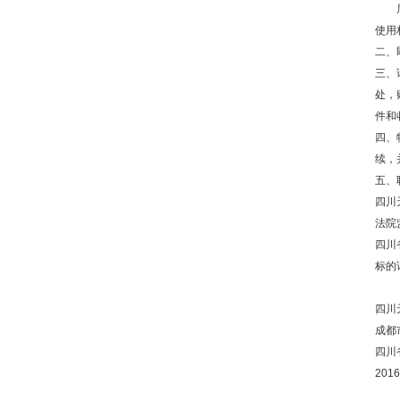
眉山
使用
二、
三、
处，
件和
四、
续，
五、联
四川
法院监
四川省
标的详
四川
成都
四川
201