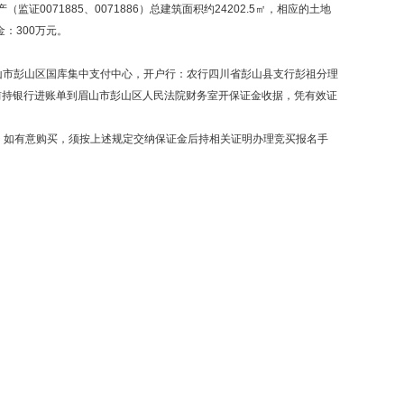
0071885、0071886）总建筑面积约24202.5㎡，相应的土地
金：300万元。
。
眉山市彭山区国库集中支付中心，开户行：农行四川省彭山县支行彭祖分理
17:00前持银行进账单到眉山市彭山区人民法院财务室开保证金收据，凭有效证
，如有意购买，须按上述规定交纳保证金后持相关证明办理竞买报名手