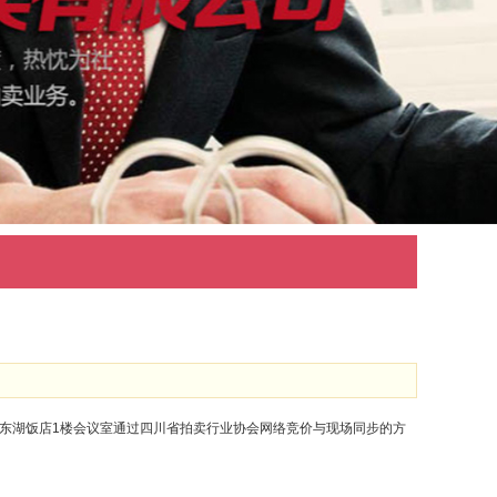
号岷江东湖饭店1楼会议室通过四川省拍卖行业协会网络竞价与现场同步的方